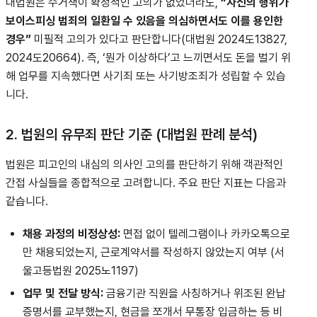
대법원은 수거책이 확정적인 고의가 없었더라도,
“자신의 행위가
보이스피싱 범죄의 일환일 수 있음을 의심하면서도 이를 용인한
경우”
미필적 고의가 있다고 판단합니다(대법원 2024도13827,
2024도20664). 즉, ‘뭔가 이상하다’고 느끼면서도 돈을 벌기 위
해 업무를 지속했다면 사기죄 또는 사기방조죄가 성립할 수 있습
니다.
2. 법원의 유무죄 판단 기준 (대법원 판례 분석)
법원은 피고인의 내심의 의사인 고의를 판단하기 위해 객관적인
간접 사실들을 종합적으로 고려합니다. 주요 판단 지표는 다음과
같습니다.
채용 과정의 비정상성:
면접 없이 텔레그램이나 카카오톡으로
만 채용되었는지, 근로계약서를 작성하지 않았는지 여부 (서
울고등법원 2025노1197)
업무 및 전달 방식:
금융기관 직원을 사칭하거나 위조된 완납
증명서를 교부했는지, 현금을 쪼개서 무통장 입금하는 등 비