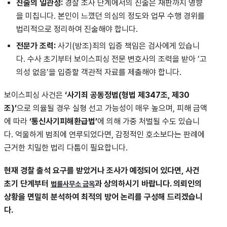
진술의 일관성:
경찰 조사 단계에서의 진술은 재판까지 영향
을 미칩니다. 본인이 느꼈던 의심의 정도와 업무 수행 경위를
법리적으로 정리하여 진술해야 합니다.
전문가 조력:
사기(방조)죄의 입증 책임은 검사에게 있습니
다. 수사 초기부터 보이스피싱 전문 변호사의 조력을 받아 ‘고
의성 없음’을 입증할 객관적 자료를 제출해야 합니다.
보이스피싱 사건은
‘사기죄 공동정범(형법 제347조, 제30
조)’
으로 의율될 경우 실형 선고 가능성이 매우 높으며, 피해 금액
에 따라
‘통신사기피해환급법’
에 의해 가중 처벌될 수도 있습니
다. 억울하게 범죄에 연루되었다면, 감정적인 호소보다는 판례에
근거한 치밀한 법리 다툼이 필요합니다.
현재 경찰 출석 요구를 받았거나 조사가 예정되어 있다면, 사건
초기 단계부터
과 상의하시기 바랍니다. 의뢰인의
법률사무소 금옥
상황을 면밀히 분석하여 최적의 방어 논리를 구성해 드리겠습니
다.