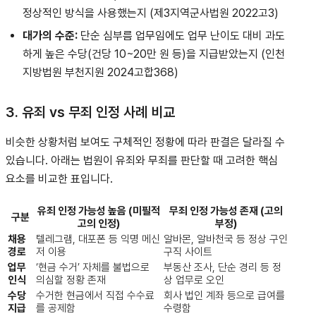
정상적인 방식을 사용했는지 (제3지역군사법원 2022고3)
대가의 수준:
단순 심부름 업무임에도 업무 난이도 대비 과도
하게 높은 수당(건당 10~20만 원 등)을 지급받았는지 (인천
지방법원 부천지원 2024고합368)
3. 유죄 vs 무죄 인정 사례 비교
비슷한 상황처럼 보여도 구체적인 정황에 따라 판결은 달라질 수
있습니다. 아래는 법원이 유죄와 무죄를 판단할 때 고려한 핵심
요소를 비교한 표입니다.
유죄 인정 가능성 높음 (미필적
무죄 인정 가능성 존재 (고의
구분
고의 인정)
부정)
채용
텔레그램, 대포폰 등 익명 메신
알바몬, 알바천국 등 정상 구인
경로
저 이용
구직 사이트
업무
‘현금 수거’ 자체를 불법으로
부동산 조사, 단순 경리 등 정
인식
의심할 정황 존재
상 업무로 오인
수당
수거한 현금에서 직접 수수료
회사 법인 계좌 등으로 급여를
지급
를 공제함
수령함