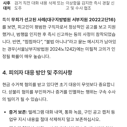
사후
검거 직전 대화 내용 삭제 또는
이상함을 감지한 즉시 경찰 신
대처
도주
고 및 수사 협조
특히
무죄가 선고된 사례(대구지방법원 서부지원 2022고단16)
를 보면, 피고인이 평범한 구직자로서 정상적인 공고를 보고 지원
했거나, 범행을 인지한 후 즉시 신고하는 등의 사정이 참작되었습
니다. 반면, “찝찝하다”, “불법 아니냐”라고 묻는 메시지가 남아있
는 경우(서울남부지방법원 2024노1242)에는 미필적 고의가 인
정될 확률이 매우 높습니다.
4. 피의자 대응 방안 및 주의사항
현금 수거책 혐의를 받고 있다면 초기 대응이 무엇보다 중요합니
다. 섣불리 혐의를 부인하거나 증거를 인멸하는 행위는 구속 수사
의 빌미가 될 수 있습니다.
증거 보존:
텔레그램 대화 내역, 통화 녹음, 구인 공고 캡처 등
업무 지시 내용을 절대 삭제하지 말고 보존하십시오.